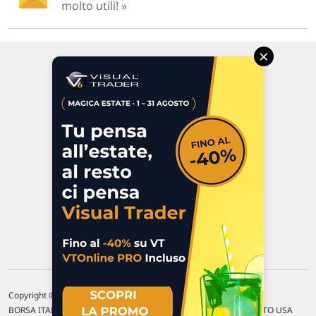
molto utili! »
×
Via Macanno, 38/A
47923 Rimini
P.IVA 02 452 460 401
Chi siamo
Commenti e segnalazioni
Contattaci
Copyright © 1996-2026 Traderlink Italia s.r.l.
BORSA ITALIANA Quotazioni di borsa differite di 15 min. / MERCATO USA