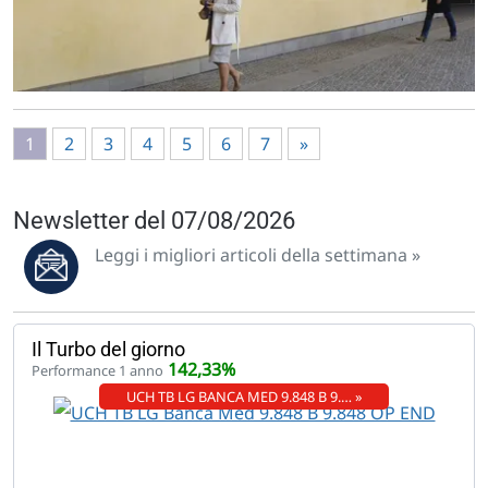
1
2
3
4
5
6
7
»
Newsletter del 07/08/2026
Leggi i migliori articoli della settimana »
Il Turbo del giorno
142,33%
Performance 1 anno
UCH TB LG BANCA MED 9.848 B 9.… »