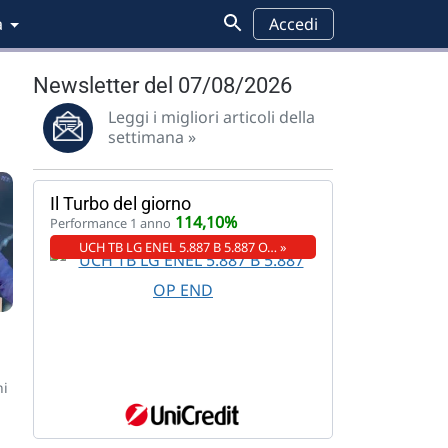
a
Accedi
Newsletter del 07/08/2026
Leggi i migliori articoli della
settimana »
Il Turbo del giorno
114,10%
Performance 1 anno
UCH TB LG ENEL 5.887 B 5.887 O… »
ni