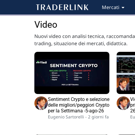
Mercati
Video
Nuovi video con analisi tecnica, raccomandaz
trading, situazione dei mercati, didattica.
Sentiment Crypto e selezione
Vi
delle migliori/peggiori Crypto
pr
per la Settimana -5-ago-26
2
Eugenio Sartorelli -
2 giorni fa
Eu