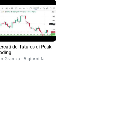
rcati dei futures di Peak
ading
n Gramza -
5 giorni fa