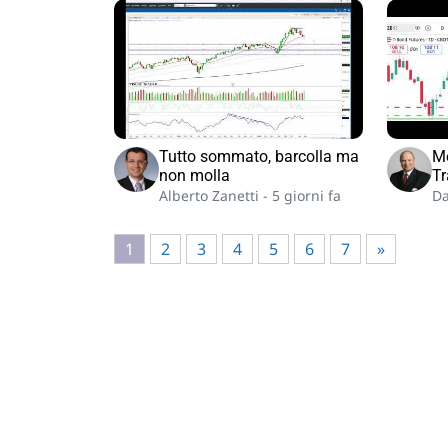
Tutto sommato, barcolla ma
Me
non molla
Tr
Alberto Zanetti -
5 giorni fa
Da
1
2
3
4
5
6
7
»