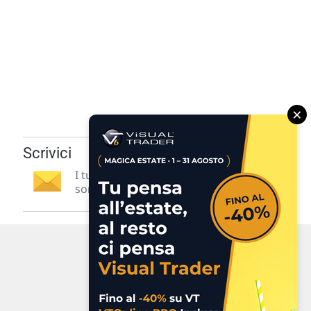
×
Scrivici
I tuoi suggerimenti per noi
sono preziosi e molto utili! »