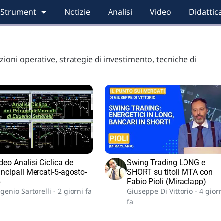
Strumenti
Notizie
Analisi
Video
Didattic
ioni operative, strategie di investimento, tecniche di
deo Analisi Ciclica dei
Swing Trading LONG e
incipali Mercati-5-agosto-
SHORT su titoli MTA con
6
Fabio Pioli (Miraclapp)
genio Sartorelli -
2 giorni fa
Giuseppe Di Vittorio -
4 gior
fa