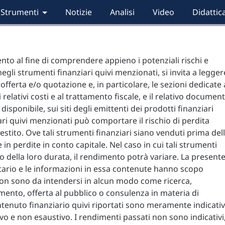
Strumenti
Notizie
Analisi
Video
Didattic
nto al fine di comprendere appieno i potenziali rischi e
negli strumenti finanziari quivi menzionati, si invita a legger
ferta e/o quotazione e, in particolare, le sezioni dedicate 
i relativi costi e al trattamento fiscale, e il relativo documen
isponibile, sui siti degli emittenti dei prodotti finanziari
iari quivi menzionati può comportare il rischio di perdita
vestito. Ove tali strumenti finanziari siano venduti prima del
in perdite in conto capitale. Nel caso in cui tali strumenti
so della loro durata, il rendimento potrà variare. La present
itario e le informazioni in essa contenute hanno scopo
n sono da intendersi in alcun modo come ricerca,
mento, offerta al pubblico o consulenza in materia di
ontenuto finanziario quivi riportati sono meramente indicativ
o e non esaustivo. I rendimenti passati non sono indicativi