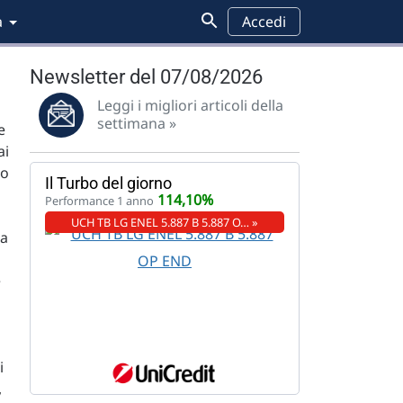
a
Accedi
Newsletter del 07/08/2026
Leggi i migliori articoli della
settimana »
e
ai
to
Il Turbo del giorno
114,10%
Performance 1 anno
UCH TB LG ENEL 5.887 B 5.887 O… »
la
e
i
,