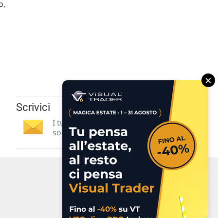
o,
×
Scrivici
I tuoi suggerimenti per noi
sono preziosi e molto utili! »