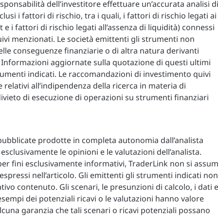
ponsabilità dell’investitore effettuare un’accurata analisi d
lusi i fattori di rischio, tra i quali, i fattori di rischio legati ai
lt e i fattori di rischio legati all’assenza di liquidità) connessi
uivi menzionati. Le società emittenti gli strumenti non
le conseguenze finanziarie o di altra natura derivanti
i. Informazioni aggiornate sulla quotazione di questi ultimi
strumenti indicati. Le raccomandazioni di investimento quivi
relativi all’indipendenza della ricerca in materia di
vieto di esecuzione di operazioni su strumenti finanziari
 pubblicate prodotte in completa autonomia dall’analista
i esclusivamente le opinioni e le valutazioni dell’analista.
per fini esclusivamente informativi, TraderLink non si assu
spressi nell’articolo. Gli emittenti gli strumenti indicati non
ivo contenuto. Gli scenari, le presunzioni di calcolo, i dati 
esempi dei potenziali ricavi o le valutazioni hanno valore
cuna garanzia che tali scenari o ricavi potenziali possano