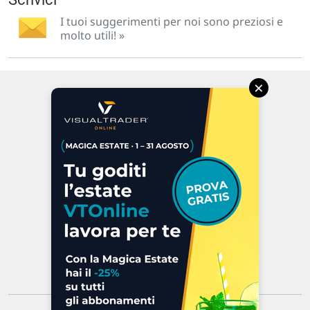
I tuoi suggerimenti per noi sono preziosi e
molto utili! »
×
Via Macanno, 38/A
47923 Rimini
P.IVA 02 452 460 401
Chi siamo
Commenti e segnalazioni
Contattaci