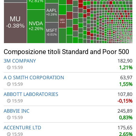
Composizione titoli Standard and Poor 500
3M COMPANY
182,90
1,21%
15:59
A O SMITH CORPORATION
63,97
1,55%
15:59
ABBOTT LABORATORIES
107,80
-0,15%
15:59
ABBVIE INC
245,89
0,83%
15:59
ACCENTURE LTD
175,65
2,65%
15:59