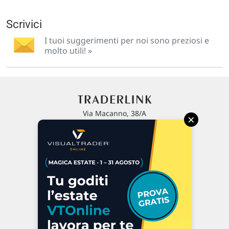
Scrivici
I tuoi suggerimenti per noi sono preziosi e
molto utili! »
Via Macanno, 38/A
×
47923 Rimini
P.IVA 02 452 460 401
Chi siamo
Commenti e segnalazioni
Contattaci