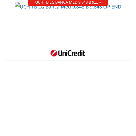
UCH TB LG BANCA MED 9.848 B 9.… »