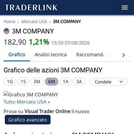
Home
›
Mercato USA
›
3M COMPANY
3M COMPANY
182,90
1,21%
15:59 07/08/2026
Grafico
Analisi tecnica
Raccomandazioni
Div
Grafico delle azioni 3M COMPANY
1G
1S
3M
6M
1A
3A
Tutto Mercato USA »
Prova su
Visual Trader Online
il nuovo
Grafico avanzato