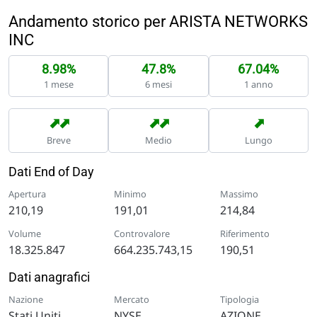
Andamento storico per ARISTA NETWORKS
INC
8.98%
47.8%
67.04%
1 mese
6 mesi
1 anno
➡
➡
➡
➡
➡
Breve
Medio
Lungo
Dati End of Day
Apertura
Minimo
Massimo
210,19
191,01
214,84
Volume
Controvalore
Riferimento
18.325.847
664.235.743,15
190,51
Dati anagrafici
Nazione
Mercato
Tipologia
Stati Uniti
NYSE
AZIONE