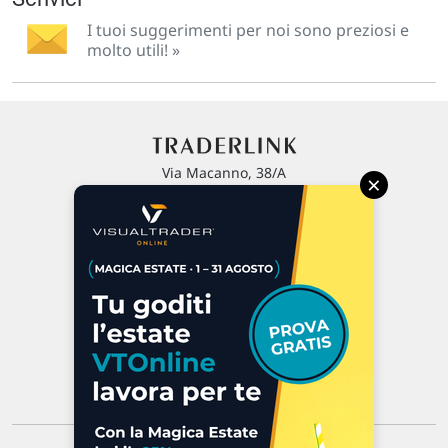
I tuoi suggerimenti per noi sono preziosi e
molto utili! »
Via Macanno, 38/A
×
47923 Rimini
P.IVA 02 452 460 401
Chi siamo
Commenti e segnalazioni
Contattaci