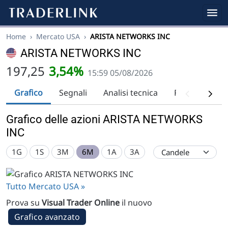
Home
›
Mercato USA
›
ARISTA NETWORKS INC
ARISTA NETWORKS INC
197,25
3,54%
15:59 05/08/2026
Grafico
Segnali
Analisi tecnica
Raccomandaz
Grafico delle azioni ARISTA NETWORKS
INC
1G
1S
3M
6M
1A
3A
Tutto Mercato USA »
Prova su
Visual Trader Online
il nuovo
Grafico avanzato