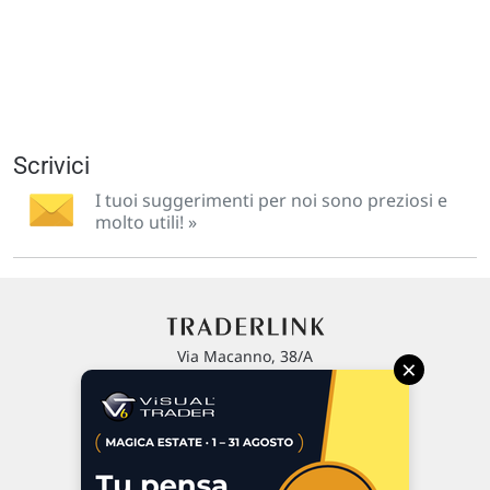
Scrivici
I tuoi suggerimenti per noi sono preziosi e
molto utili! »
Via Macanno, 38/A
×
47923 Rimini
P.IVA 02 452 460 401
Chi siamo