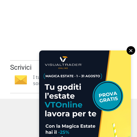
×
Scrivici
I tuoi suggerimenti per noi
sono preziosi e molto utili! »