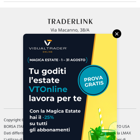
Via Macanno, 38/A
×
47923 Rimini
P.IVA 02 452 460 401
Chi siamo
Commenti e segnalazioni
Contattaci
Copyright © 1996-2026 Traderlink Italia s.r.l.
BORSA ITALIANA Quotazioni di borsa differite di 15 min. / MERCATO USA
Dati differiti di 15 min. (fonte Intrinio) / FOREX Quotazioni fornite da LMAX
L'utilizzo di questo sito implica l'accettazione delle nostre
Condizioni di