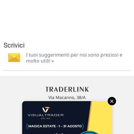
Scrivici
I tuoi suggerimenti per noi sono preziosi e
molto utili! »
Via Macanno, 38/A
×
47923 Rimini
P.IVA 02 452 460 401
Chi siamo