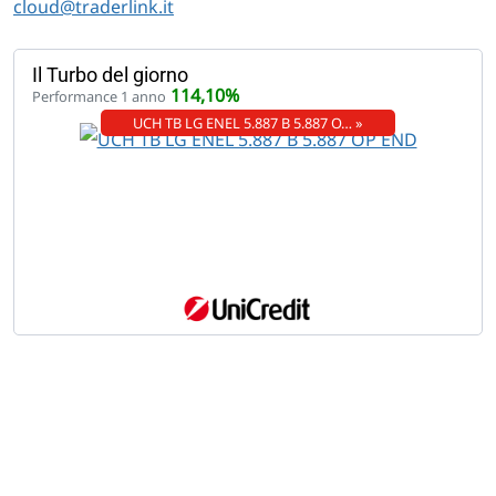
cloud@traderlink.it
Il Turbo del giorno
114,10%
Performance 1 anno
UCH TB LG ENEL 5.887 B 5.887 O… »