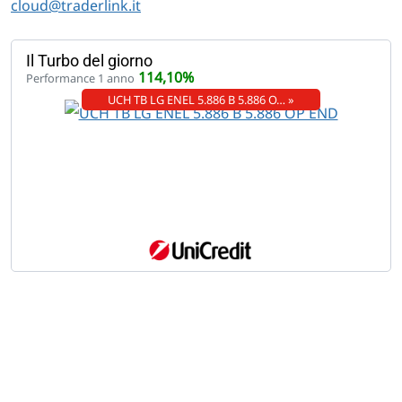
cloud@traderlink.it
Il Turbo del giorno
114,10%
Performance 1 anno
UCH TB LG ENEL 5.886 B 5.886 O… »