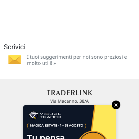
Scrivici
I tuoi suggerimenti per noi sono preziosi e
molto utili! »
Via Macanno, 38/A
×
47923 Rimini
P.IVA 02 452 460 401
Chi siamo