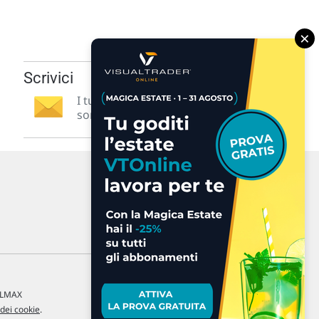
×
Scrivici
I tuoi suggerimenti per noi
sono preziosi e molto utili! »
a LMAX
 dei cookie
.