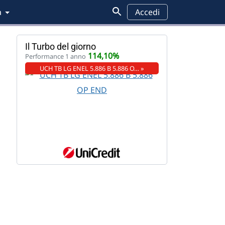
a
Accedi
Il Turbo del giorno
114,10%
Performance 1 anno
UCH TB LG ENEL 5.886 B 5.886 O… »