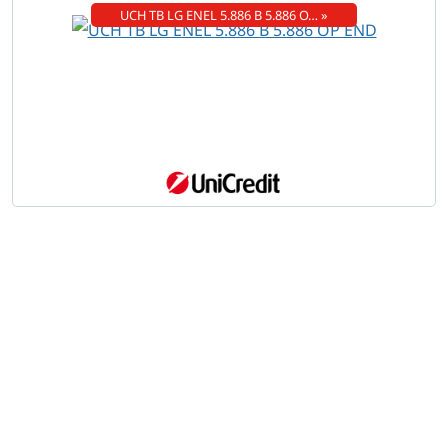
UCH TB LG ENEL 5.886 B 5.886 O… »