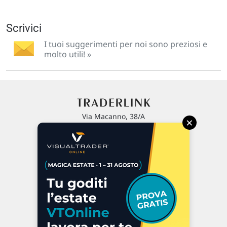
Scrivici
I tuoi suggerimenti per noi sono preziosi e
molto utili! »
Via Macanno, 38/A
×
47923 Rimini
P.IVA 02 452 460 401
Chi siamo
Commenti e segnalazioni
Contattaci