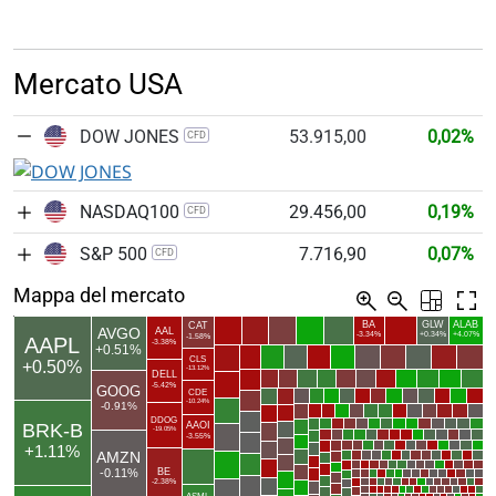
Mercato USA
DOW JONES
53.915,00
0,02%
CFD
NASDAQ100
29.456,00
0,19%
CFD
S&P 500
7.716,90
0,07%
CFD
Mappa del mercato