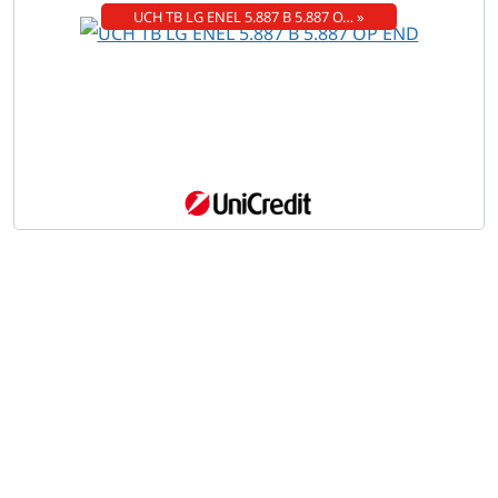
UCH TB LG ENEL 5.887 B 5.887 O… »