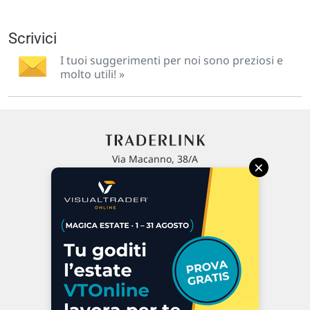
Scrivici
I tuoi suggerimenti per noi sono preziosi e
molto utili! »
Via Macanno, 38/A
×
47923 Rimini
P.IVA 02 452 460 401
Chi siamo
Commenti e segnalazioni
Contattaci