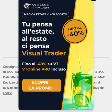
P.IVA 02 452 460 401
Chi siamo
Commenti e segnalazioni
Contattaci
Copyright © 1996-2026 Traderlink Italia s.r.l.
BORSA ITALIANA Quotazioni di borsa differite di 15 min. / MERCATO USA
Dati differiti di 15 min. (fonte Intrinio) / FOREX Quotazioni fornite da LMAX
L'utilizzo di questo sito implica l'accettazione delle nostre
Condizioni di
utilizzo
, del
Disclaimer MAR
, delle
Politiche sulla privacy
e dell'
Utilizzo dei
cookie
.