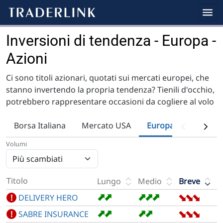
Inversioni di tendenza - Europa -
Azioni
Ci sono titoli azionari, quotati sui mercati europei, che
stanno invertendo la propria tendenza? Tienili d'occhio,
potrebbero rappresentare occasioni da cogliere al volo
Borsa Italiana
Mercato USA
Europa
Fondi
Volumi
Titolo
Lungo
Medio
Breve
➡
➡
➡
➡
➡
➡
➡
➡
!
DELIVERY HERO
➡
➡
➡
➡
➡
➡
➡
!
SABRE INSURANCE