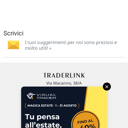
Scrivici
I tuoi suggerimenti per noi sono preziosi e
molto utili! »
Via Macanno, 38/A
×
47923 Rimini
P.IVA 02 452 460 401
Chi siamo
Commenti e segnalazioni