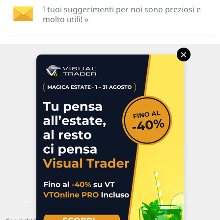
I tuoi suggerimenti per noi sono preziosi e
molto utili! »
×
Via Macanno, 38/A
47923 Rimini
P.IVA 02 452 460 401
Chi siamo
Commenti e segnalazioni
Contattaci