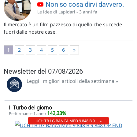
Non so cosa dirvi davvero.
Le idee di Lapidari -
3 anni fa
Il mercato è un film pazzesco di quello che succede
fuori dalle nostre case.
1
2
3
4
5
6
»
Newsletter del 07/08/2026
Leggi i migliori articoli della settimana »
Il Turbo del giorno
142,33%
Performance 1 anno
UCH TB LG BANCA MED 9.848 B 9.… »