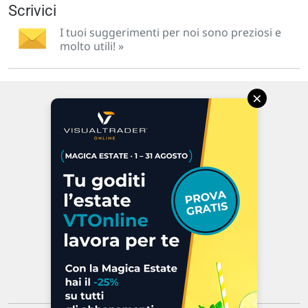
Scrivici
I tuoi suggerimenti per noi sono preziosi e
molto utili! »
×
Via Macanno, 38/A
47923 Rimini
P.IVA 02 452 460 401
Chi siamo
Commenti e segnalazioni
Contattaci