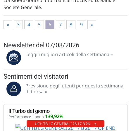
considerazioni sui titoli bancari: focus su D. Bank e
Societè Generale.
«
3
4
5
6
7
8
9
»
Newsletter del 07/08/2026
Leggi i migliori articoli della settimana »
Sentiment dei visitatori
Previsione degli utenti per questa settimana
di borsa »
Il Turbo del giorno
139,92%
Performance 1 anno
UCH TB LG GENERALI 26.17 B 26.… »