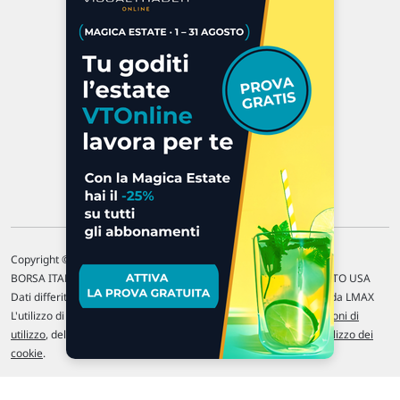
Via Macanno, 38/A
47923 Rimini
P.IVA 02 452 460 401
Chi siamo
Commenti e segnalazioni
Contattaci
Copyright © 1996-2026 Traderlink Italia s.r.l.
BORSA ITALIANA Quotazioni di borsa differite di 15 min. / MERCATO USA
Dati differiti di 15 min. (fonte Intrinio) / FOREX Quotazioni fornite da LMAX
L'utilizzo di questo sito implica l'accettazione delle nostre
Condizioni di
utilizzo
, del
Disclaimer MAR
, delle
Politiche sulla privacy
e dell'
Utilizzo dei
cookie
.