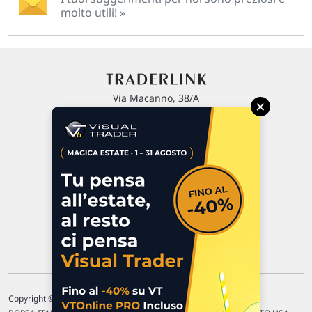
molto utili! »
Via Macanno, 38/A
×
47923 Rimini
P.IVA 02 452 460 401
Chi siamo
Commenti e segnalazioni
Contattaci
Copyright © 1996-2026 Traderlink Italia s.r.l.