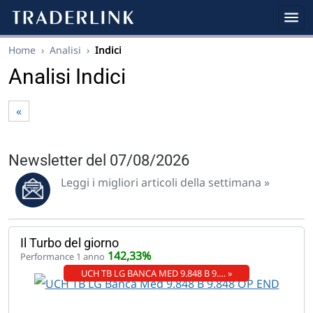
Home
›
Analisi
›
Indici
Analisi Indici
«
Newsletter del 07/08/2026
Leggi i migliori articoli della settimana »
Il Turbo del giorno
142,33%
Performance 1 anno
UCH TB LG BANCA MED 9.848 B 9.… »