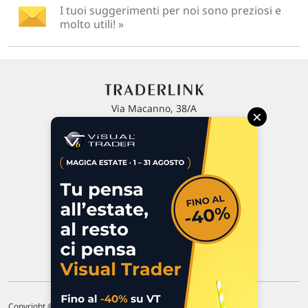
I tuoi suggerimenti per noi sono preziosi e
molto utili! »
Via Macanno, 38/A
×
47923 Rimini
P.IVA 02 452 460 401
Chi siamo
Commenti e segnalazioni
Contattaci
Copyright © 1996-2026 Traderlink Italia s.r.l.