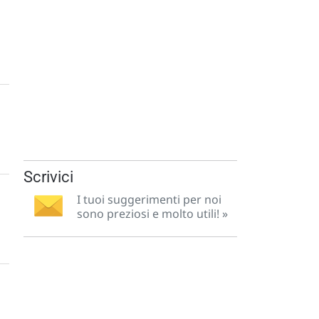
Scrivici
I tuoi suggerimenti per noi
sono preziosi e molto utili! »