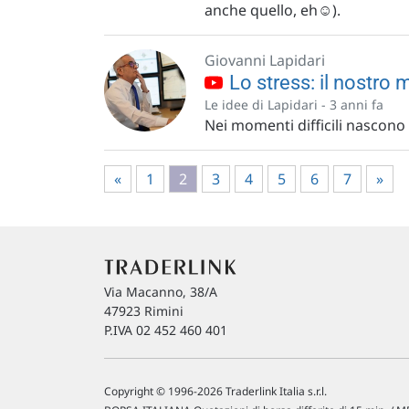
anche quello, eh☺️).
Giovanni Lapidari
Lo stress: il nostro m
Le idee di Lapidari -
3 anni fa
Nei momenti difficili nascono
«
1
2
3
4
5
6
7
»
Via Macanno, 38/A
47923 Rimini
P.IVA 02 452 460 401
Copyright © 1996-2026 Traderlink Italia s.r.l.