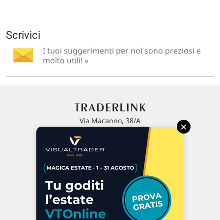
Scrivici
I tuoi suggerimenti per noi sono preziosi e
molto utili! »
Via Macanno, 38/A
×
47923 Rimini
P.IVA 02 452 460 401
Chi siamo
Commenti e segnalazioni
Contattaci