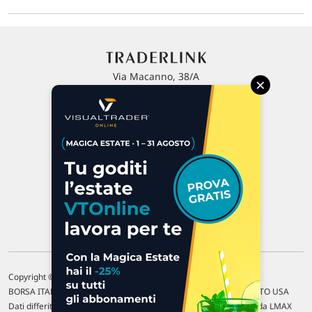
Via Macanno, 38/A
×
47923 Rimini
P.IVA 02 452 460 401
Chi siamo
Commenti e segnalazioni
Contattaci
Copyright © 1996-2026 Traderlink Italia s.r.l.
BORSA ITALIANA Quotazioni di borsa differite di 15 min. / MERCATO USA
Dati differiti di 15 min. (fonte Intrinio) / FOREX Quotazioni fornite da LMAX