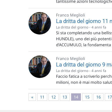
tantissime azioni tecnologiche
Franco Meglioli
La dritta del giorno 11
La dritta del giorno -
4 anni fa
Si sta completando una belli
HUNDLE), uno dei più potenti p
d’ACCUMULO, la fondamenta d
Franco Meglioli
La dritta del giorno 9
La dritta del giorno -
4 anni fa
Faccio fatica a scriverlo per
milioni, non è mai molto salut
«
11
12
13
14
15
16
17