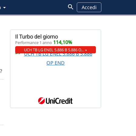
a
Accedi
Il Turbo del giorno
114,10%
Performance 1 anno
UCH TB LG ENEL 5.886 B 5.886 O… »
?