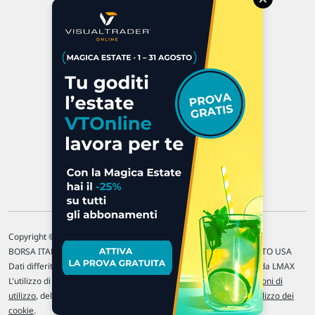
Via Macanno, 38/A
47923 Rimini
P.IVA 02 452 460 401
Chi siamo
Commenti e segnalazioni
Contattaci
Copyright © 1996-2026 Traderlink Italia s.r.l.
BORSA ITALIANA Quotazioni di borsa differite di 15 min. / MERCATO USA
Dati differiti di 15 min. (fonte Intrinio) / FOREX Quotazioni fornite da LMAX
L'utilizzo di questo sito implica l'accettazione delle nostre
Condizioni di
utilizzo
, del
Disclaimer MAR
, delle
Politiche sulla privacy
e dell'
Utilizzo dei
cookie
.