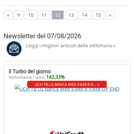
«
9
10
11
12
13
14
15
»
Newsletter del 07/08/2026
Leggi i migliori articoli della settimana »
Il Turbo del giorno
142,33%
Performance 1 anno
UCH TB LG BANCA MED 9.848 B 9.… »