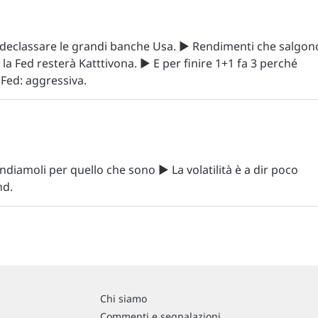
le declassare le grandi banche Usa. ▶️ Rendimenti che salgon
la Fed resterà Katttivona. ▶️ E per finire 1+1 fa 3 perché
a Fed: aggressiva.
diamoli per quello che sono ▶️ La volatilità è a dir poco
nd.
Chi siamo
Commenti e segnalazioni