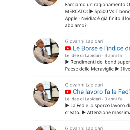
Facciamo un ragionamento O
MERCATO: ▶️ Sp500 Vs T bond: 
Apple - Nvidia: è già finito i
abbiamo?
Giovanni Lapidari
Le Borse e l'indice d
Le idee di Lapidari -
3 anni fa
▶️ Rendimenti dei bond superio
Paese delle Meraviglie ▶️ I live
Giovanni Lapidari
Che lavoro fa la Fed
Le idee di Lapidari -
3 anni fa
▶️ La Fed e lo sporco lavoro d
creato. ▶️ Attenzione massim
Giovanni Lapidari