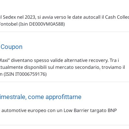
l Sedex nel 2023, si avvia verso le date autocall il Cash Colle
ontobel (Isin DE000VM0A588)
i Coupon
x-Maxi” diventano spesso valide alternative recovery. Tra i
attualmente disponibili sul mercato secondario, troviamo il
 (ISIN IT0006759176)
rimestrale, come approfittarne
e automotive europeo con un Low Barrier targato BNP