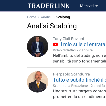
Mercati
Home
›
Analisi
›
Scalping
Analisi Scalping
Tony Cioli Puviani
Il mio stile di entrat
Video didattici -
2 anni fa
Nell'ambito del trading, non esi
sensibilità sono fondamentali
Pierpaolo Scandurra
Tutto e subito finchè il
Scelti dalla Redazione -
2 anni fa
Una struttura targata Vontobe
promettendo un rendimento p