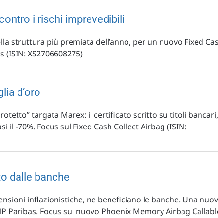
contro i rischi imprevedibili
lla struttura più premiata dell’anno, per un nuovo Fixed Ca
ys (ISIN: XS2706608275)
lia d’oro
otetto” targata Marex: il certificato scritto su titoli bancari,
si il -70%. Focus sul Fixed Cash Collect Airbag (ISIN:
to dalle banche
tensioni inflazionistiche, ne beneficiano le banche. Una nuo
BNP Paribas. Focus sul nuovo Phoenix Memory Airbag Callabl