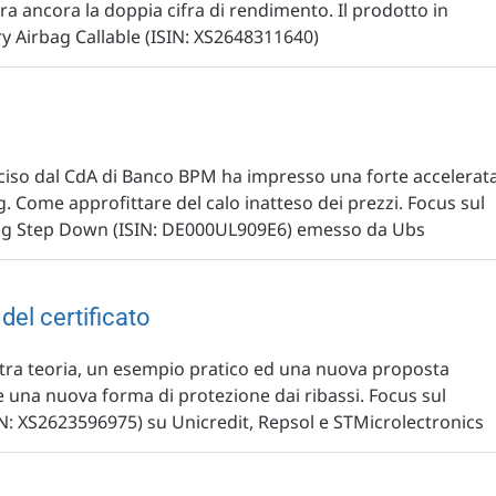
pera ancora la doppia cifra di rendimento. Il prodotto in
y Airbag Callable (ISIN: XS2648311640)
eciso dal CdA di Banco BPM ha impresso una forte accelerat
. Come approfittare del calo inatteso dei prezzi. Focus sul
g Step Down (ISIN: DE000UL909E6) emesso da Ubs
el certificato
t tra teoria, un esempio pratico ed una nuova proposta
e una nuova forma di protezione dai ribassi. Focus sul
 XS2623596975) su Unicredit, Repsol e STMicrolectronics