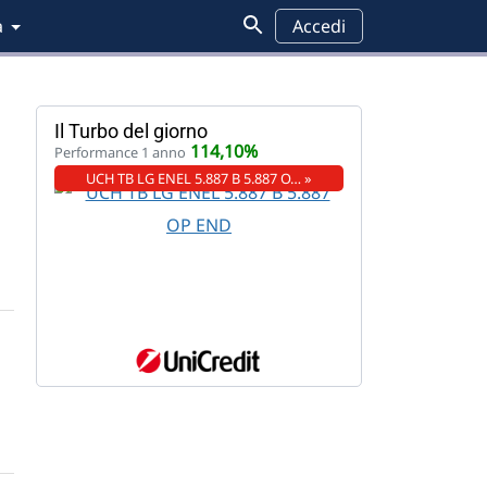
a
Accedi
Il Turbo del giorno
114,10%
Performance 1 anno
UCH TB LG ENEL 5.887 B 5.887 O… »