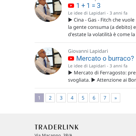
1 + 1 = 3
Le idee di Lapidari -
3 anni fa
▶️ Cina - Gas - Fitch che vuo
la gente consuma (a debito) e 
d'estate la volatilità è come l
Giovanni Lapidari
Mercato o burraco?
Le idee di Lapidari -
3 anni fa
▶️ Mercato di Ferragosto: pren
svogliata. ▶️ Attenzione ai Bo
1
2
3
4
5
6
7
»
Via Macanno, 38/A