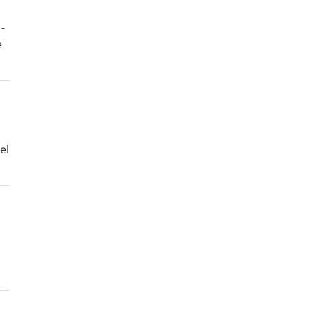
-
e
el