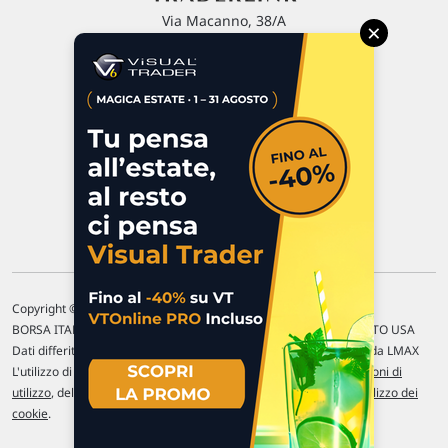
Via Macanno, 38/A
×
47923 Rimini
P.IVA 02 452 460 401
Chi siamo
Commenti e segnalazioni
Contattaci
Copyright © 1996-2026 Traderlink Italia s.r.l.
BORSA ITALIANA Quotazioni di borsa differite di 15 min. / MERCATO USA
Dati differiti di 15 min. (fonte Intrinio) / FOREX Quotazioni fornite da LMAX
L'utilizzo di questo sito implica l'accettazione delle nostre
Condizioni di
utilizzo
, del
Disclaimer MAR
, delle
Politiche sulla privacy
e dell'
Utilizzo dei
cookie
.