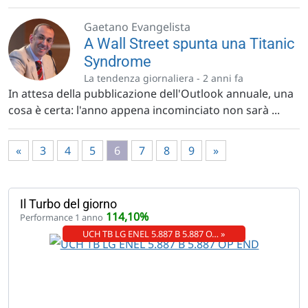
Gaetano Evangelista
A Wall Street spunta una Titanic
Syndrome
La tendenza giornaliera -
2 anni fa
In attesa della pubblicazione dell'Outlook annuale, una
cosa è certa: l'anno appena incominciato non sarà ...
«
3
4
5
6
7
8
9
»
Il Turbo del giorno
114,10%
Performance 1 anno
UCH TB LG ENEL 5.887 B 5.887 O… »