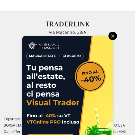
Via Macanno, 38/A
×
47923 Rimini
P.IVA 02 452 460 401
Chi siamo
Commenti e segnalazioni
Contattaci
Copyright © 1996-2026 Traderlink Italia s.r.l.
BORSA ITALIANA Quotazioni di borsa differite di 15 min. / MERCATO USA
Dati differiti di 15 min. (fonte Intrinio) / FOREX Quotazioni fornite da LMAX