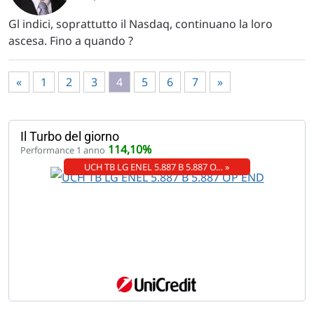
Gl indici, soprattutto il Nasdaq, continuano la loro
ascesa. Fino a quando ?
«
1
2
3
4
5
6
7
»
Il Turbo del giorno
114,10%
Performance 1 anno
UCH TB LG ENEL 5.887 B 5.887 O… »