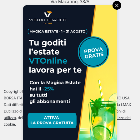
Via Macanno, 38/A
×
47923 Rimini
P.IVA 02 452 460 401
Chi siamo
Commenti e segnalazioni
Contattaci
Copyright © 1996-2026 Traderlink Italia s.r.l.
BORSA ITALIANA Quotazioni di borsa differite di 15 min. / MERCATO USA
Dati differiti di 15 min. (fonte Intrinio) / FOREX Quotazioni fornite da LMAX
L'utilizzo di questo sito implica l'accettazione delle nostre
Condizioni di
utilizzo
, del
Disclaimer MAR
, delle
Politiche sulla privacy
e dell'
Utilizzo dei
cookie
.