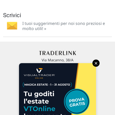
Scrivici
I tuoi suggerimenti per noi sono preziosi e
molto utili! »
Via Macanno, 38/A
×
47923 Rimini
P.IVA 02 452 460 401
Chi siamo
Commenti e segnalazioni
Contattaci