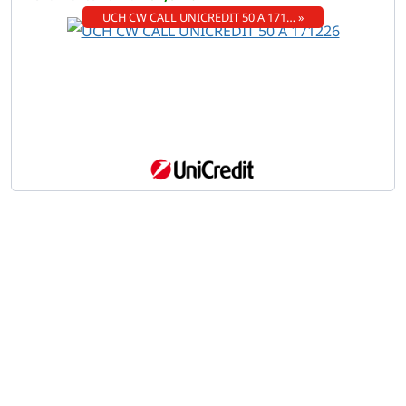
UCH CW CALL UNICREDIT 50 A 171… »