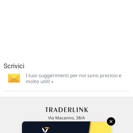
Scrivici
I tuoi suggerimenti per noi sono preziosi e
molto utili! »
Via Macanno, 38/A
×
47923 Rimini
P.IVA 02 452 460 401