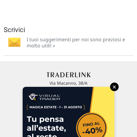
Scrivici
I tuoi suggerimenti per noi sono preziosi e
molto utili! »
Via Macanno, 38/A
×
47923 Rimini
P.IVA 02 452 460 401
Chi siamo
Commenti e segnalazioni
Contattaci