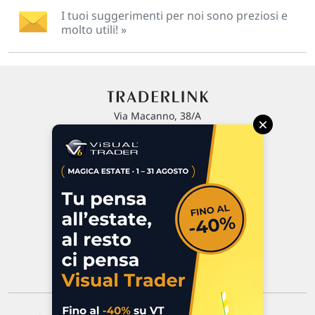
I tuoi suggerimenti per noi sono preziosi e
molto utili! »
Via Macanno, 38/A
×
47923 Rimini
P.IVA 02 452 460 401
Chi siamo
Commenti e segnalazioni
Contattaci