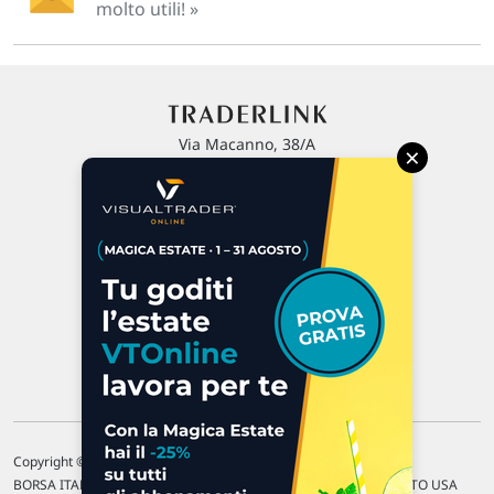
molto utili! »
Via Macanno, 38/A
×
47923 Rimini
P.IVA 02 452 460 401
Chi siamo
Commenti e segnalazioni
Contattaci
Copyright © 1996-2026 Traderlink Italia s.r.l.
BORSA ITALIANA Quotazioni di borsa differite di 15 min. / MERCATO USA