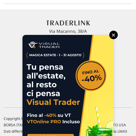
Via Macanno, 38/A
×
47923 Rimini
P.IVA 02 452 460 401
Chi siamo
Commenti e segnalazioni
Contattaci
Copyright © 1996-2026 Traderlink Italia s.r.l.
BORSA ITALIANA Quotazioni di borsa differite di 15 min. / MERCATO USA
Dati differiti di 15 min. (fonte Intrinio) / FOREX Quotazioni fornite da LMAX