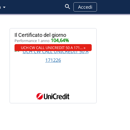
a
Accedi
Il Certificato del giorno
104,64%
Performance 1 anno
UCH CW CALL UNICREDIT 50 A 171… »