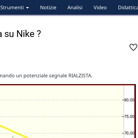
Strumenti
Notizie
Analisi
Video
Didattic
a su Nike ?
ormando un potenziale segnale RIALZISTA.