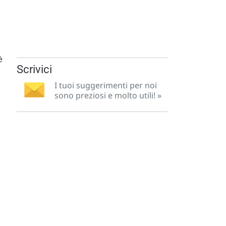
è
Scrivici
I tuoi suggerimenti per noi
sono preziosi e molto utili! »
.