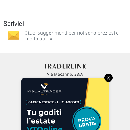
Scrivici
I tuoi suggerimenti per noi sono preziosi e
molto utili! »
Via Macanno, 38/A
×
47923 Rimini
P.IVA 02 452 460 401
Chi siamo
Commenti e segnalazioni
Contattaci