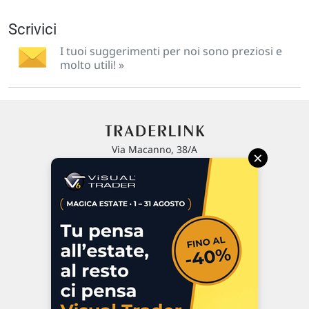
Scrivici
I tuoi suggerimenti per noi sono preziosi e
molto utili! »
Via Macanno, 38/A
×
47923 Rimini
P.IVA 02 452 460 401
Chi siamo
Commenti e segnalazioni
Contattaci