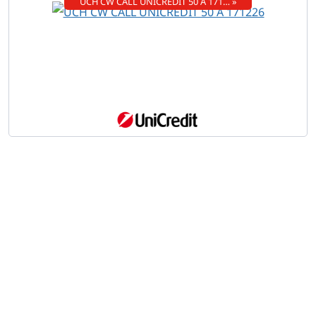
UCH CW CALL UNICREDIT 50 A 171… »