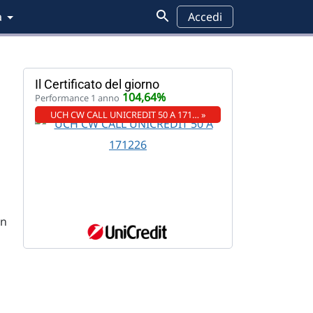
a
Accedi
Il Certificato del giorno
104,64%
Performance 1 anno
UCH CW CALL UNICREDIT 50 A 171… »
on