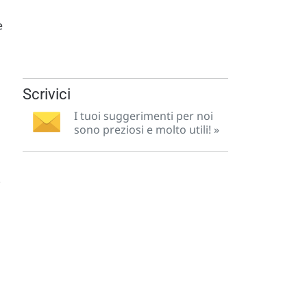
e
Scrivici
I tuoi suggerimenti per noi
sono preziosi e molto utili! »
.