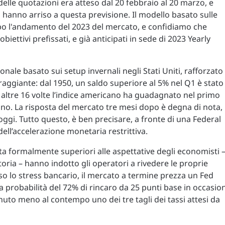
lle quotazioni era atteso dal 20 febbraio al 20 marzo, e
a hanno arriso a questa previsione. Il modello basato sulle
ipo l'andamento del 2023 del mercato, e confidiamo che
iettivi prefissati, e già anticipati in sede di 2023 Yearly
onale basato sui setup invernali negli Stati Uniti, rafforzato
raggiante: dal 1950, un saldo superiore al 5% nel Q1 è stato
e altre 16 volte l’indice americano ha guadagnato nel primo
no. La risposta del mercato tre mesi dopo è degna di nota,
ggi. Tutto questo, è ben precisare, a fronte di una Federal
ll’accelerazione monetaria restrittiva.
lta formalmente superiori alle aspettative degli economisti 
storia – hanno indotto gli operatori a rivedere le proprie
o lo stress bancario, il mercato a termine prezza un Fed
 probabilità del 72% di rincaro da 25 punti base in occasio
nuto meno al contempo uno dei tre tagli dei tassi attesi da