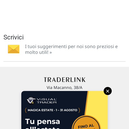
Scrivici
I tuoi suggerimenti per noi sono preziosi e
molto utili! »
Via Macanno, 38/A
×
47923 Rimini
P.IVA 02 452 460 401
Chi siamo
Commenti e segnalazioni