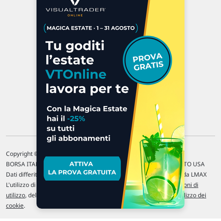
Via Macanno, 38/A
47923 Rimini
P.IVA 02 452 460 401
Chi siamo
Commenti e segnalazioni
Contattaci
Copyright © 1996-2026 Traderlink Italia s.r.l.
BORSA ITALIANA Quotazioni di borsa differite di 15 min. / MERCATO USA
Dati differiti di 15 min. (fonte Intrinio) / FOREX Quotazioni fornite da LMAX
L'utilizzo di questo sito implica l'accettazione delle nostre
Condizioni di
utilizzo
, del
Disclaimer MAR
, delle
Politiche sulla privacy
e dell'
Utilizzo dei
cookie
.