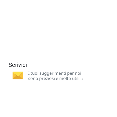
o
.
Scrivici
I tuoi suggerimenti per noi
sono preziosi e molto utili! »