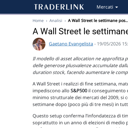
Mercati
Home
›
Analisi
›
A Wall Street le settimane pos
A Wall Street le settiman
Gaetano Evangelista
- 19/05/2026 15
Il modello di asset allocation ne approfitta
delle generose plusvalenze accumulate dalla f
duration stock, facendo aumentare le compa
A Wall Street i realizzi di fine settimana, m
impediscono allo
S&P500
il conseguimento d
minimo strutturale dei mercati del 2009, si c
settimane dopo (poco più di tre mesi) in tutti
Questo setup conferma l’infondatezza di ti
soprattutto in un anno di elezioni di medio