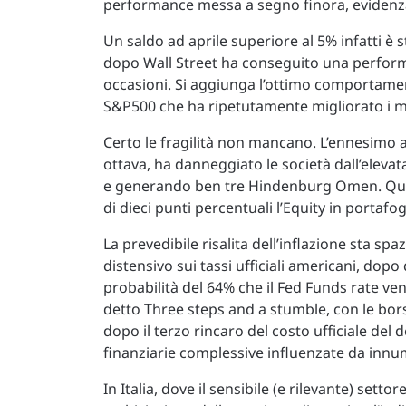
performance messa a segno finora, evidenza 
Un saldo ad aprile superiore al 5% infatti è 
dopo Wall Street ha conseguito una perform
occasioni. Si aggiunga l’ottimo comportame
S&P500 che ha ripetutamente migliorato i ma
Certo le fragilità non mancano. L’ennesimo 
ottava, ha danneggiato le società dall’elevat
e generando ben tre Hindenburg Omen. Quest
di dieci punti percentuali l’Equity in porta
La prevedibile risalita dell’inflazione sta s
distensivo sui tassi ufficiali americani, dop
probabilità del 64% che il Fed Funds rate ven
detto Three steps and a stumble, con le bor
dopo il terzo rincaro del costo ufficiale del
finanziarie complessive influenzate da innume
In Italia, dove il sensibile (e rilevante) sett