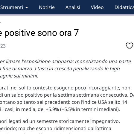
Strumenti
Notizie
Analisi
Video
Didattic
…
e positive sono ora 7
:23
 per limare l'esposizione azionaria: monetizzando una parte
ine di marzo. I tassi in crescita penalizzando le high
gnie sui minimi.
aturati nel solito contesto esogeno poco incoraggiante, non
i un saldo positivo per la settima settimana consecutiva. D
ontano soltanto sei precedenti: con l’indice USA salito 14
 i casi; in media, del +5.9% (+5.5% in termini mediani).
mori legati ad un semestre storicamente impegnativo,
 periodo; ma che escono ridimensionati dall’ottima