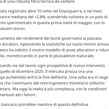
di una robusta fibra tecnica da vantare.
stato registrato altre 10 volte nel Dopoguerra, e sei mesi
ance mediana del +2.8%, scendendo soltanto in un paio di
nto sperimentato in questa prima metà di maggio, con lo
ssimi storici.
aumento dei rendimenti dei bond governativi la passata
a duration, ispessendo le statistiche sui nuovi minimi annual
o ha indotto il nostro modello di asset allocation a ridur
foglio, monetizzando in parte le plusvalenze maturate.
pazzando via dal tavolo ogni prospettiva di nuovo intervento
o quello di dicembre 2025. Il mercato prezza ora una
ga aumentato entro la fine dell’anno. Una volta era in voga 
se che risentivano del restringimento monetario soltanto
 denaro. Ma oggi la realtà è più complessa, con le condizioni
revoli altri fattori.
ore bancario potrebbe risentire di questa definitiva