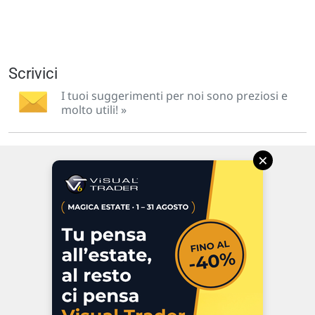
Scrivici
I tuoi suggerimenti per noi sono preziosi e
molto utili! »
×
Via Macanno, 38/A
47923 Rimini
P.IVA 02 452 460 401
Chi siamo
Commenti e segnalazioni
Contattaci