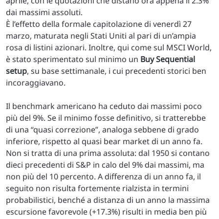
aprile, con le quotazioni che distano ora appena il 2.3%
dai massimi assoluti.
È l’effetto della formale capitolazione di venerdì 27
marzo, maturata negli Stati Uniti al pari di un’ampia
rosa di listini azionari. Inoltre, qui come sul MSCI World,
è stato sperimentato sul minimo un
Buy Sequential
setup
, su base settimanale, i cui precedenti storici ben
incoraggiavano.
Il benchmark americano ha ceduto dai massimi poco
più del 9%. Se il minimo fosse definitivo, si tratterebbe
di una “quasi correzione”, analoga sebbene di grado
inferiore, rispetto al quasi bear market di un anno fa.
Non si tratta di una prima assoluta: dal 1950 si contano
dieci precedenti di S&P in calo del 9% dai massimi, ma
non più del 10 percento. A differenza di un anno fa, il
seguito non risulta fortemente rialzista in termini
probabilistici, benché a distanza di un anno la massima
escursione favorevole (+17.3%) risulti in media ben più