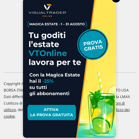
47923 Rimini
P.IVA 02 452 460 401
Chi siamo
Commenti e segnalazioni
Contattaci
Copyright © 1996-2026 Traderlink Italia s.r.l.
BORSA ITALIANA Quotazioni di borsa differite di 15 min. / MERCATO USA
Dati differiti di 15 min. (fonte Intrinio) / FOREX Quotazioni fornite da LMAX
L'utilizzo di questo sito implica l'accettazione delle nostre
Condizioni di
utilizzo
, del
Disclaimer MAR
, delle
Politiche sulla privacy
e dell'
Utilizzo dei
cookie
.