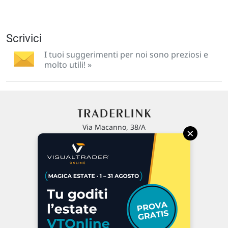
Scrivici
I tuoi suggerimenti per noi sono preziosi e
molto utili! »
Via Macanno, 38/A
×
47923 Rimini
P.IVA 02 452 460 401
Chi siamo
Commenti e segnalazioni
Contattaci