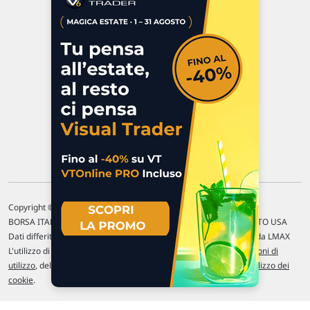
Via Macanno, 38/A
47923 Rimini
P.IVA 02 452 460 401
Chi siamo
Commenti e segnalazioni
Contattaci
Copyright © 1996-2026 Traderlink Italia s.r.l.
BORSA ITALIANA Quotazioni di borsa differite di 15 min. / MERCATO USA
Dati differiti di 15 min. (fonte Intrinio) / FOREX Quotazioni fornite da LMAX
L'utilizzo di questo sito implica l'accettazione delle nostre
Condizioni di
utilizzo
, del
Disclaimer MAR
, delle
Politiche sulla privacy
e dell'
Utilizzo dei
cookie
.