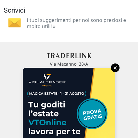
Scrivici
I tuoi suggerimenti per noi sono preziosi e
molto utili! »
Via Macanno, 38/A
×
47923 Rimini
P.IVA 02 452 460 401
Chi siamo
Commenti e segnalazioni
Contattaci