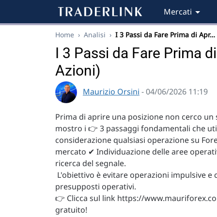
Mercati
Home
›
Analisi
›
I 3 Passi da Fare Prima di Apr…
I 3 Passi da Fare Prima d
Azioni)
Maurizio Orsini
- 04/06/2026 11:19
Prima di aprire una posizione non cerco un s
mostro i 👉 3 passaggi fondamentali che uti
considerazione qualsiasi operazione su Forex,
mercato ✔ Individuazione delle aree operati
ricerca del segnale.
L'obiettivo è evitare operazioni impulsive e 
presupposti operativi.
👉 Clicca sul link https://www.mauriforex.co
gratuito!