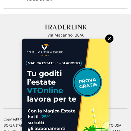
Via Macanno, 38/A
×
47923 Rimini
P.IVA 02 452 460 401
Chi siamo
Commenti e segnalazioni
Contattaci
Copyright © 1996-2026 Traderlink Italia s.r.l.
BORSA ITALIANA Quotazioni di borsa differite di 15 min. / MERCATO USA